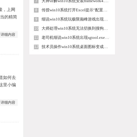
大神详解win10系统安装framework4.5失败的教程
7
连接，上网
传授win10系统打开Excel提示“配置标识不正确，系统无法开始服务
8
适当的精简
细说win10系统玩极限巅峰游戏出现闪退的方案
9
大师处理win10系统无法切换到搜狗输入法的技巧
10
详细内容
老司机细说win10系统出现sgtool.exe应用程序错误的方法
11
技术员操作win10系统桌面图标变成一样的步骤
12
知道如何去
在这里小编
详细内容