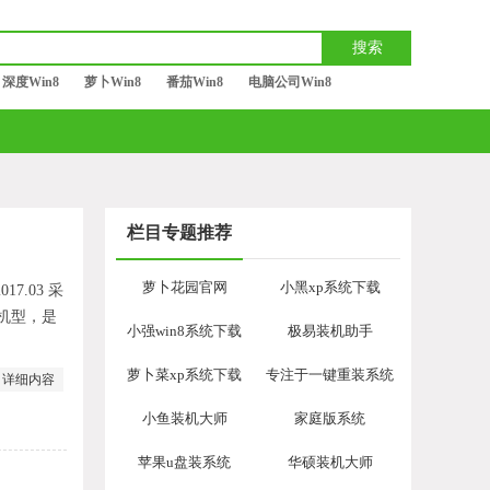
深度Win8
萝卜Win8
番茄Win8
电脑公司Win8
栏目专题推荐
萝卜花园官网
小黑xp系统下载
17.03 采
机型，是
小强win8系统下载
极易装机助手
萝卜菜xp系统下载
专注于一键重装系统
详细内容
小鱼装机大师
家庭版系统
苹果u盘装系统
华硕装机大师