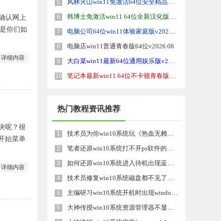
风林火山win11免激活64位安全精品版v2026.08
5
韩博士免激活win11 64位全新汉化版v2026.08
6
来确认网上
但是你们如
电脑公司64位win11体验家庭版v2026.08
7
电脑店win11普通青春版64位v2026.08
8
详细内容
大白菜win11最新64位通用娱乐版v2026.08
9
笔记本最新win11 64位不卡顿青春版v2026.08
10
热门教程资讯推荐
解决呢？很
技术员为你win10系统玩《热血无赖》游戏突然闪退的教程
1
开始菜单
笔者还原win10系统打不开ps软件的教程
2
如何还原win10系统进入待机出现蓝屏的方案
3
详细内容
技术员修复win10系统磁盘都不见了的步骤
4
主编研习win10系统开机时出现windows setup的步骤
5
大神传授win10系统资源管理器不显示菜单栏的步骤
6