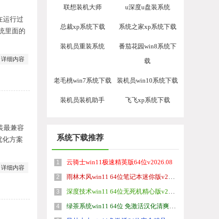
联想装机大师
u深度u盘装系统
在运行过
总裁xp系统下载
系统之家xp系统下载
统里面的
装机员重装系统
番茄花园win8系统下
详细内容
载
老毛桃win7系统下载
装机员win10系统下载
装机员装机助手
飞飞xp系统下载
安装最兼容
系统下载推荐
优化方案
云骑士win11极速精英版64位v2026.08
1
详细内容
雨林木风win11 64位笔记本迷你版v2026.08免激活
2
深度技术win11 64位无死机精心版v2026.08
3
绿茶系统win11 64位 免激活汉化清爽版v2026.08
4