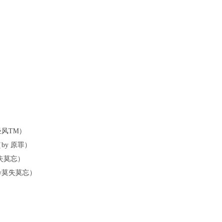
轻风TM）
y 原罪）
失莫忘）
y莫失莫忘）