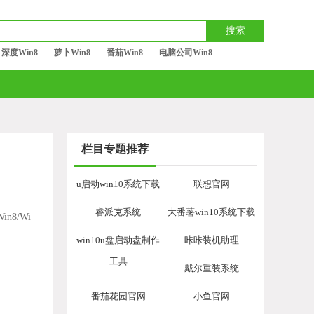
深度Win8
萝卜Win8
番茄Win8
电脑公司Win8
栏目专题推荐
u启动win10系统下载
联想官网
睿派克系统
大番薯win10系统下载
in8/Wi
win10u盘启动盘制作
咔咔装机助理
工具
戴尔重装系统
番茄花园官网
小鱼官网