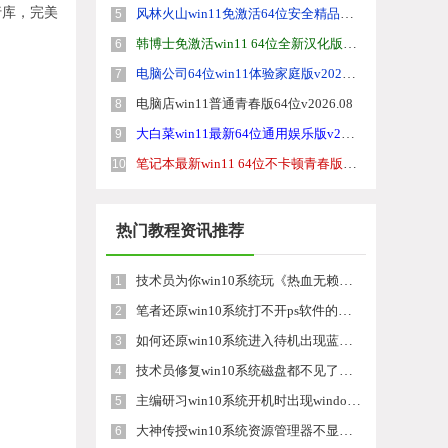
行库，完美
风林火山win11免激活64位安全精品版v2026.08
5
韩博士免激活win11 64位全新汉化版v2026.08
6
电脑公司64位win11体验家庭版v2026.08
7
电脑店win11普通青春版64位v2026.08
8
大白菜win11最新64位通用娱乐版v2026.08
9
笔记本最新win11 64位不卡顿青春版v2026.08
10
热门教程资讯推荐
技术员为你win10系统玩《热血无赖》游戏突然闪退的教程
1
笔者还原win10系统打不开ps软件的教程
2
如何还原win10系统进入待机出现蓝屏的方案
3
技术员修复win10系统磁盘都不见了的步骤
4
主编研习win10系统开机时出现windows setup的步骤
5
大神传授win10系统资源管理器不显示菜单栏的步骤
6