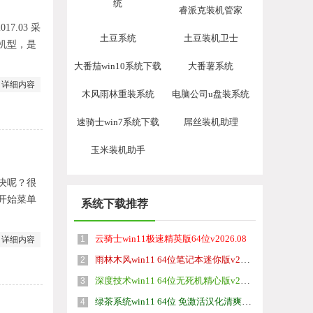
统
睿派克装机管家
17.03 采
土豆系统
土豆装机卫士
机型，是
大番茄win10系统下载
大番薯系统
详细内容
木风雨林重装系统
电脑公司u盘装系统
速骑士win7系统下载
屌丝装机助理
玉米装机助手
解决呢？很
开始菜单
系统下载推荐
云骑士win11极速精英版64位v2026.08
1
详细内容
雨林木风win11 64位笔记本迷你版v2026.08免激活
2
深度技术win11 64位无死机精心版v2026.08
3
绿茶系统win11 64位 免激活汉化清爽版v2026.08
4