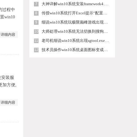
大神详解win10系统安装framework4.5失败的教程
7
统的过程中
传授win10系统打开Excel提示“配置标识不正确，系统无法开始服务
8
win10
细说win10系统玩极限巅峰游戏出现闪退的方案
9
大师处理win10系统无法切换到搜狗输入法的技巧
10
详细内容
老司机细说win10系统出现sgtool.exe应用程序错误的方法
11
技术员操作win10系统桌面图标变成一样的步骤
12
统安装服
更加方便,
详细内容