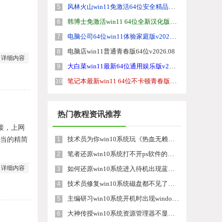
风林火山win11免激活64位安全精品版v2026.08
5
韩博士免激活win11 64位全新汉化版v2026.08
6
电脑公司64位win11体验家庭版v2026.08
7
电脑店win11普通青春版64位v2026.08
8
详细内容
大白菜win11最新64位通用娱乐版v2026.08
9
笔记本最新win11 64位不卡顿青春版v2026.08
10
热门教程资讯推荐
连接，上网
技术员为你win10系统玩《热血无赖》游戏突然闪退的教程
适当的精简
1
笔者还原win10系统打不开ps软件的教程
2
详细内容
如何还原win10系统进入待机出现蓝屏的方案
3
技术员修复win10系统磁盘都不见了的步骤
4
主编研习win10系统开机时出现windows setup的步骤
5
大神传授win10系统资源管理器不显示菜单栏的步骤
6