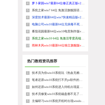
萝卜家园win7最新64位修正真正版v2022.04
4
系统之家win7 64位 免激活旗舰国语版v2022.04
5
深度技术最新64位win7快速精品版v2022.04
6
电脑公司win10最新64位无病毒不死机版v2022.04
7
番茄花园最新64位win10电竞制作版v2022.04
8
系统之家win10 64位 免激活零度高端版v2022.04
9
雨林木风win10最新64位独立旗舰版v2022.04
10
热门教程资讯推荐
技术员为你win10系统玩《热血无赖》游戏突然闪退的教程
1
笔者还原win10系统打不开ps软件的教程
2
如何还原win10系统进入待机出现蓝屏的方案
3
技术员修复win10系统磁盘都不见了的步骤
4
主编研习win10系统开机时出现windows setup的步骤
5