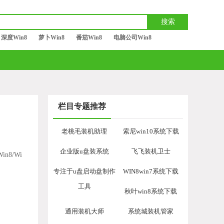
深度Win8
萝卜Win8
番茄Win8
电脑公司Win8
栏目专题推荐
老桃毛装机助理
索尼win10系统下载
企业版u盘装系统
飞飞装机卫士
in8/Wi
专注于u盘启动盘制作
WIN8win7系统下载
工具
秋叶win8系统下载
通用装机大师
系统城装机管家