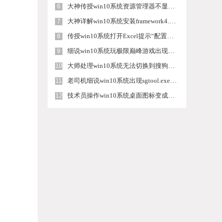
大神传授win10系统资源管理器不显示菜单栏的步骤
6
大神详解win10系统安装framework4.5失败的教程
7
传授win10系统打开Excel提示“配置标识不正确，系统无法开始服务
8
细说win10系统玩极限巅峰游戏出现闪退的方案
9
大师处理win10系统无法切换到搜狗输入法的技巧
10
老司机细说win10系统出现sgtool.exe应用程序错误的方法
11
技术员操作win10系统桌面图标变成一样的步骤
12