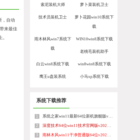
索尼装机大师
萝卜菜装机卫士
技术员装机卫士
萝卜花园win10系统下
判断，自动
载
户带来最佳
上。
雨木林风win7系统下
WIN10win8系统下载
载
老桃毛装机助手
白云win8系统下载
win8win8系统下载
鹰王u盘装系统
小马xp系统下载
系统下载推荐
系统之家win11最新64位新机旗舰版v2022.04
1
深度技术64位win11技术官网版v2022.04
2
雨林木风win11干净普通版64位v2022.04
3